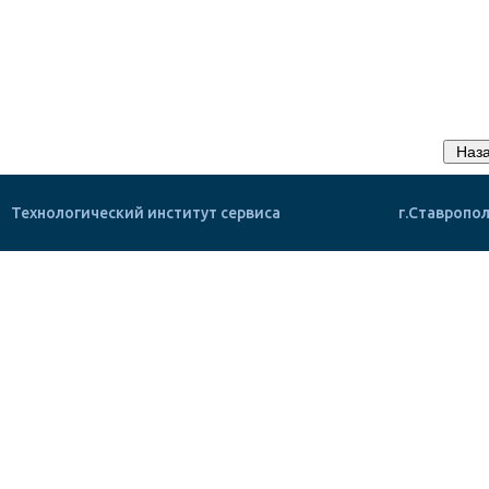
Технологический институт сервиса
г.Ставропол