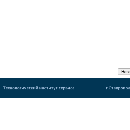
Технологический институт сервиса
г.Ставропол