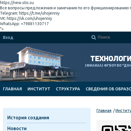
https://new.stis.su
Все вопросы предложения и замечания по его функционированию 
Telegram: https://t.me/uhojenniy
VK: https://vk.com/uhojenniy
WhatsApp: +79881130717
">

Вход
ТЕХНОЛОГИ
(филиал) ФГБОУ ВО "Д
ГЛАВНАЯ
ИНСТИТУТ
СТРУКТУРА
СВЕДЕНИЯ ОБ ОБРАЗ
ДОКУМЕНТЫ
Главная
Инстит
История создания
Новости