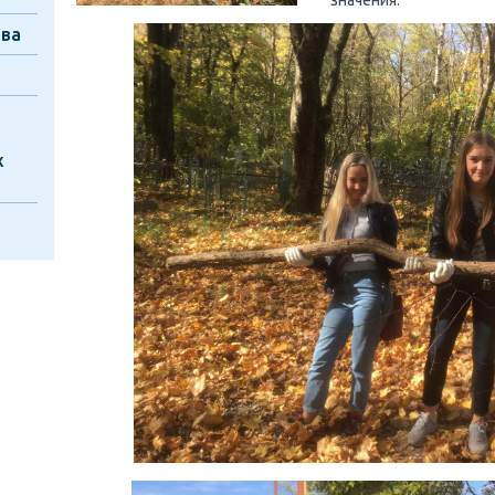
значения.
тва
х