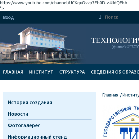
https://www.youtube.com/channel/UCKgxOvvp7Eh0D-z4lIdQFhA
">

Вход
ТЕХНОЛОГИ
(филиал) ФГБОУ 
ГЛАВНАЯ
ИНСТИТУТ
СТРУКТУРА
СВЕДЕНИЯ ОБ ОБРАЗ
ДОКУМЕНТЫ
Главная
Инстит
История создания
Новости
Фотогалерея
Информационный стенд