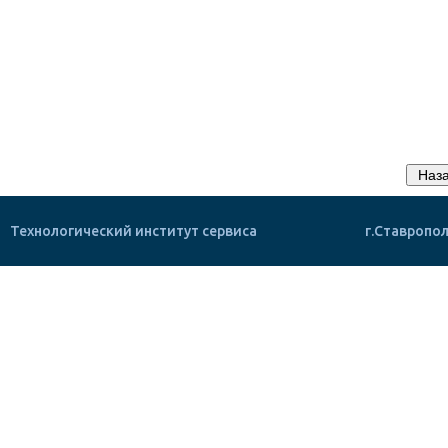
Технологический институт сервиса
г.Ставропол