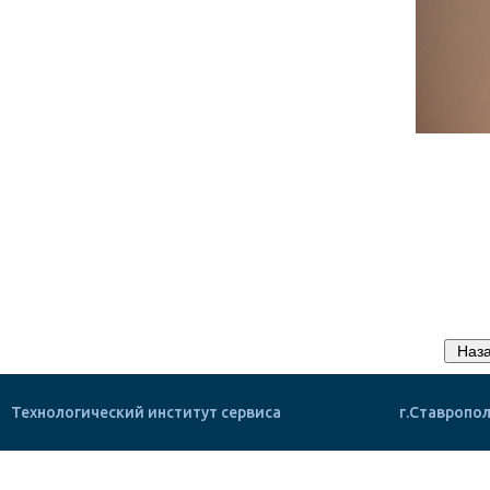
Технологический институт сервиса
г.Ставропол