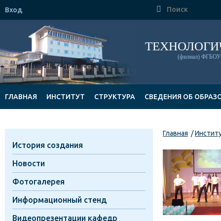

Вход
ТЕХНОЛОГИ
(филиал) ФГБОУ 
ГЛАВНАЯ
ИНСТИТУТ
СТРУКТУРА
СВЕДЕНИЯ ОБ ОБРАЗ
ДОКУМЕНТЫ
Главная
Инстит
История создания
Новости
Фотогалерея
Информационный стенд
Видеопрезентации кафедр