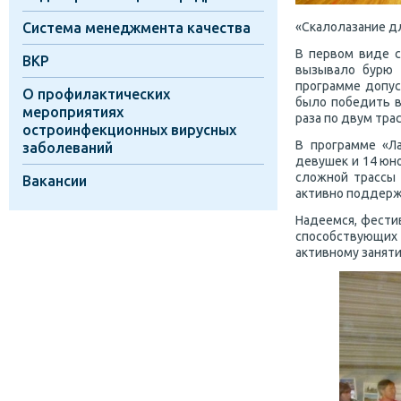
Система менеджмента качества
«Скалолазание дл
В первом виде с
ВКР
вызывало бурю 
программе допус
О профилактических
было победить в
мероприятиях
раза по двум тра
остроинфекционных вирусных
В программе «Л
заболеваний
девушек и 14 юн
сложной трассы 
Вакансии
активно поддерж
Надеемся, фести
способствующих
активному занят