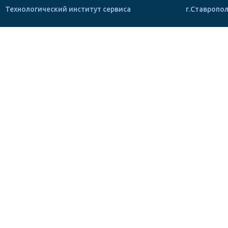
Технологический институт сервиса
г.Ставропол