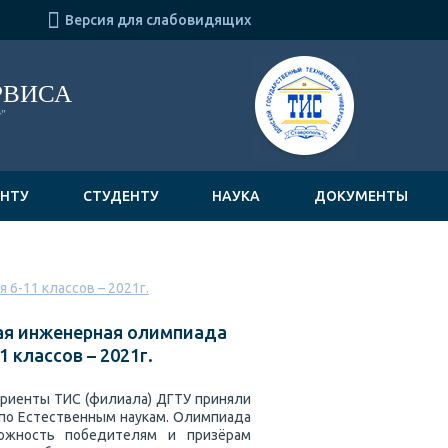

Версия для слабовидящих
РВИСА
"
ЕНТУ
СТУДЕНТУ
НАУКА
ДОКУМЕНТЫ
6-11 классов – 2021г.
я инженерная олимпиада
1 классов – 2021г.
риенты ТИС (филиала) ДГТУ приняли
 по Естественным наукам. Олимпиада
можность победителям и призёрам