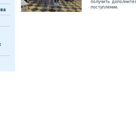
получить дополните
поступлении.
тва
х