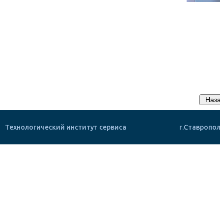
Технологический институт сервиса
г.Ставропол