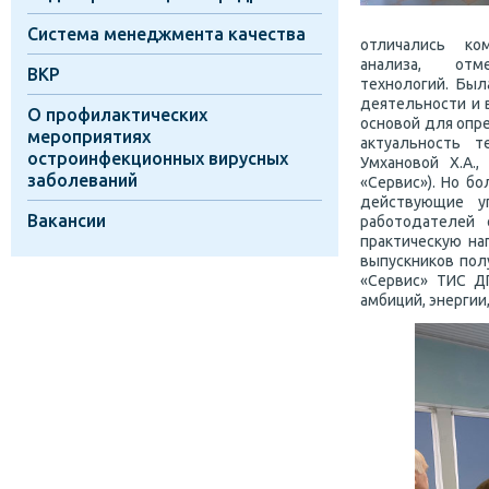
Система менеджмента качества
отличались ко
анализа, отме
ВКР
технологий. Был
деятельности и 
О профилактических
основой для опр
мероприятиях
актуальность т
остроинфекционных вирусных
Умхановой Х.А.,
заболеваний
«Сервис»). Но б
действующие уп
Вакансии
работодателей 
практическую на
выпускников пол
«Сервис» ТИС Д
амбиций, энергии