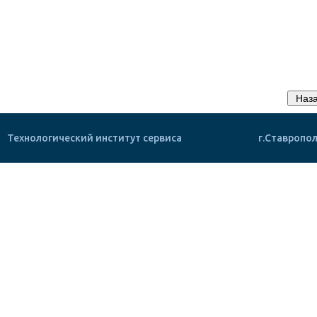
Технологический институт сервиса
г.Ставропол