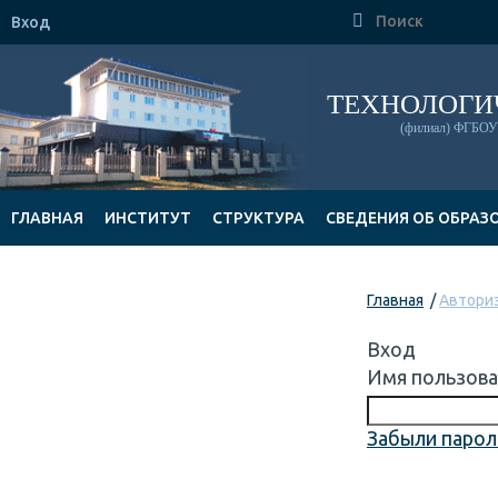

Вход
ТЕХНОЛОГИ
(филиал) ФГБОУ 
ГЛАВНАЯ
ИНСТИТУТ
СТРУКТУРА
СВЕДЕНИЯ ОБ ОБРАЗ
ДОКУМЕНТЫ
Главная
Автори
Вход
Имя пользов
Забыли парол