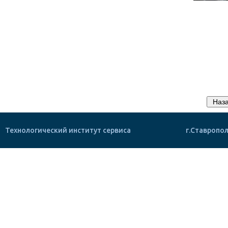
Технологический институт сервиса
г.Ставропол