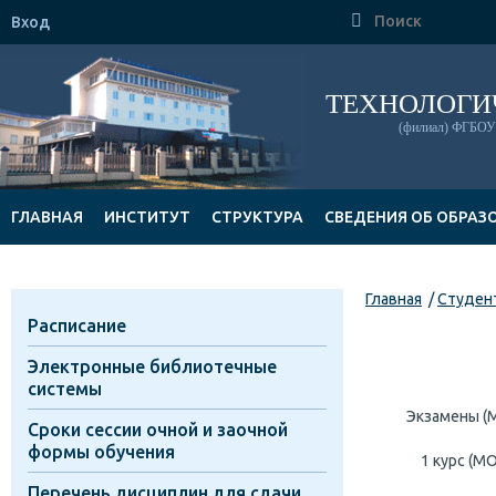

Вход
ТЕХНОЛОГИ
(филиал) ФГБОУ 
ГЛАВНАЯ
ИНСТИТУТ
СТРУКТУРА
СВЕДЕНИЯ ОБ ОБРАЗ
ДОКУМЕНТЫ
Главная
Студен
Расписание
Электронные библиотечные
системы
Экзамены 
Сроки сессии очной и заочной
формы обучения
1 курс (М
Перечень дисциплин для сдачи