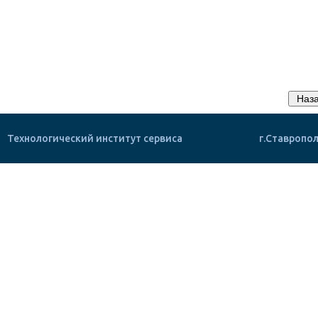
Технологический институт сервиса
г.Ставропол