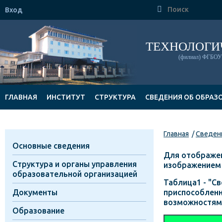

Вход
ТЕХНОЛОГИ
(филиал) ФГБОУ 
ГЛАВНАЯ
ИНСТИТУТ
СТРУКТУРА
СВЕДЕНИЯ ОБ ОБРАЗ
ДОКУМЕНТЫ
Главная
Сведени
Основные сведения
Для отображен
Структура и органы управления
изображением 
образовательной организацией
Таблица1 - "С
Документы
приспособленн
возможностям
Образование