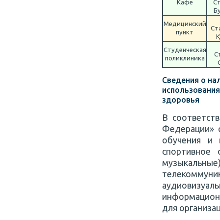
Кафе
Ст
Бу
Медицинский
Ст
пункт
К
Студенческая
С
поликлиника
Сведения о на
использования
здоровья
В соответст
Федерации» о
обучения и 
спортивное 
музыкальные)
телекомму
аудиовизуаль
информацион
для организа