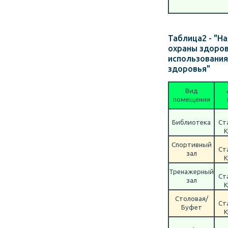
Таблица2 - "На
охраны здоров
использования
здоровья"
Вид
помещения
Библиотека
Ст
К
Спортивный
Ст
зал
К
Тренажерный
Ст
зал
К
Столовая/
Ст
Буфет
К